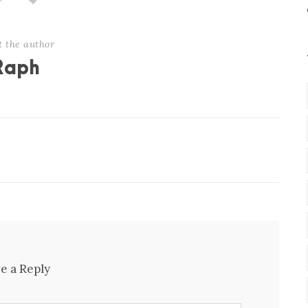
t the author
Raph
e a Reply