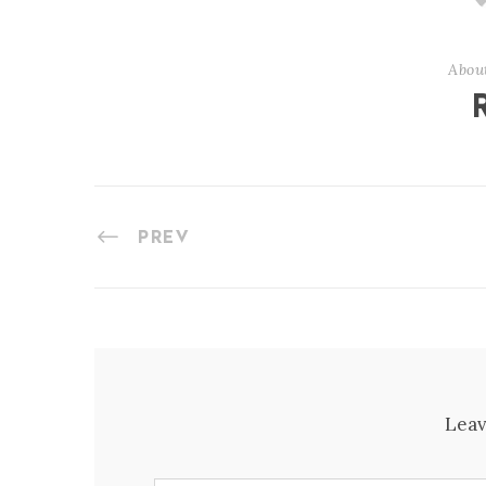
Abou
PREV
Leav