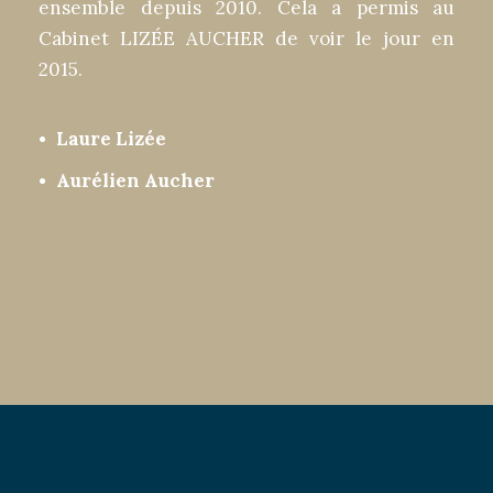
ensemble depuis 2010. Cela a permis au
Cabinet LIZÉE AUCHER de voir le jour en
2015.
Laure Lizée
Aurélien Aucher