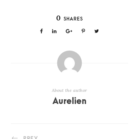
0
SHARES
About the author
Aurelien
PREV