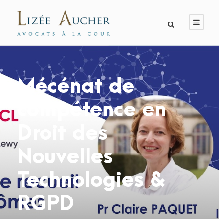
Mécénat de
compétence en
Droit des
Nouvelles
Technologies &
RGPD