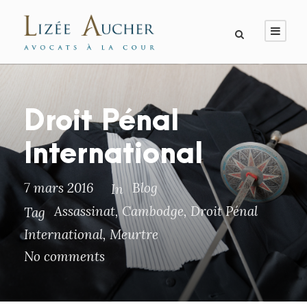
Droit Pénal
International
7 mars 2016
Blog
In
Assassinat
,
Cambodge
,
Droit Pénal
Tag
International
,
Meurtre
No comments