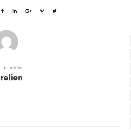
t the author
relien