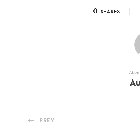
0
SHARES
Abou
Au
PREV