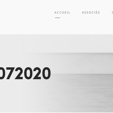
ACCUEIL
ASSOCIÉS
072020