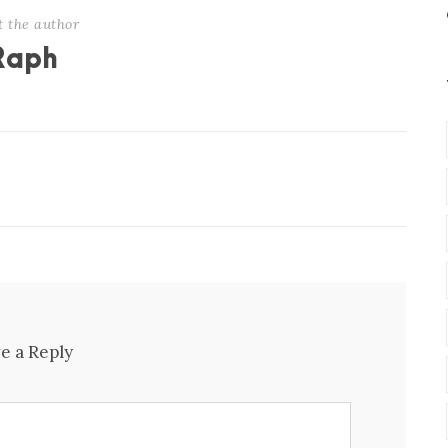
t the author
Raph
e a Reply