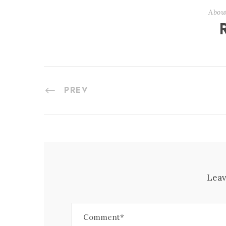
Abou
PREV
Leav