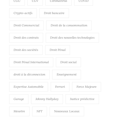
CGU
CGV
Coronavirus
COVID
Crypto-actifs
Droit bancaire
Droit Commercial
Droit de la consommation
Droit des contrats
Droit des nouvelles technologies
Droit des sociétés
Droit Pénal
Droit Pénal International
Droit social
droit à la déconnexion
Enseignement
Expertise Automobile
Ferrari
Force Majeure
Garage
Johnny Hallyday
Justice prédictive
Meurtre
NFT
Nouveaux Locaux