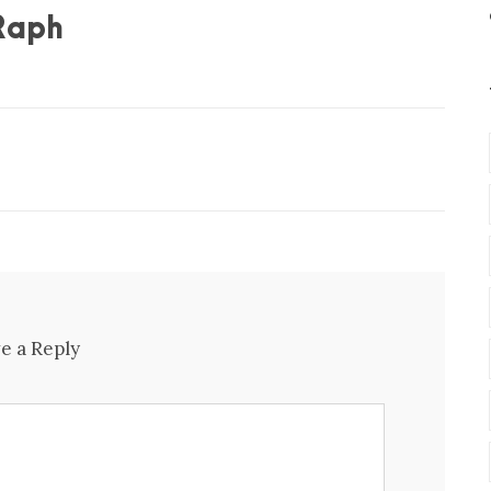
Raph
e a Reply