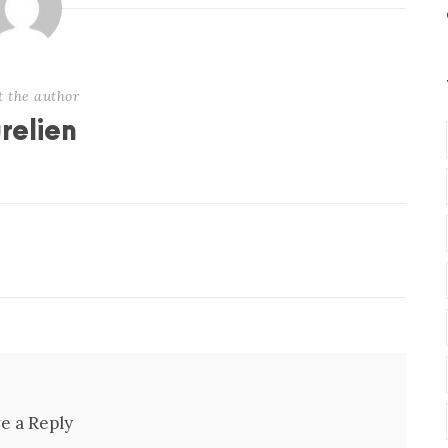
t the author
relien
e a Reply