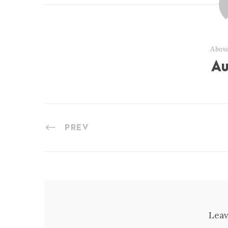
Abou
Au
PREV
Leav