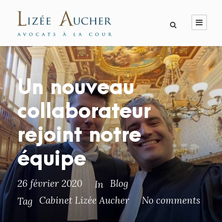
Un nouveau
collaborateur
rejoint notre
équipe
26 février 2020
Blog
In
Cabinet Lizée Aucher
No comments
Tag