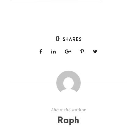
0
SHARES
About the author
Raph