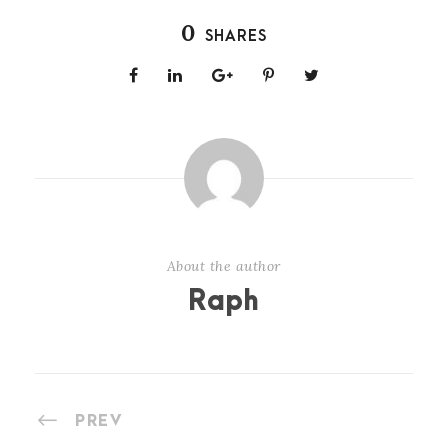
0
SHARES
About the author
Raph
PREV