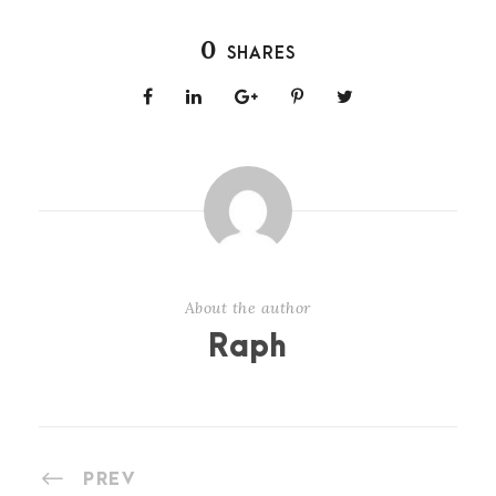
0
SHARES
About the author
Raph
PREV