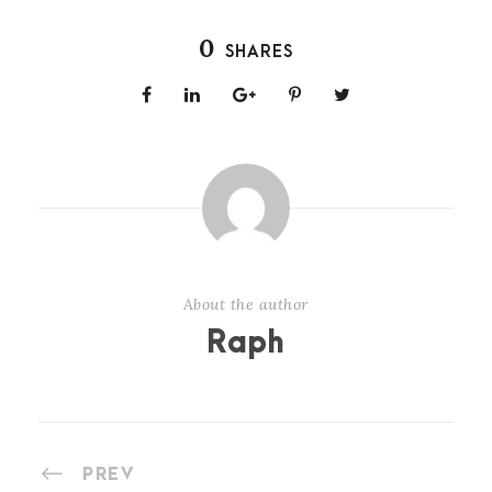
0
SHARES
About the author
Raph
PREV