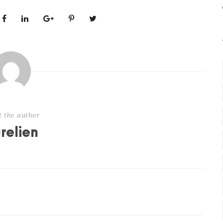
t the author
relien