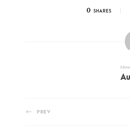
0
SHARES
Abou
Au
PREV