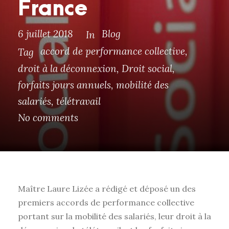
France
6 juillet 2018
Blog
In
accord de performance collective
,
Tag
droit à la déconnexion
,
Droit social
,
forfaits jours annuels
,
mobilité des
salariés
,
télétravail
No comments
Maître Laure Lizée a rédigé et déposé un des
premiers accords de performance collective
portant sur la mobilité des salariés, leur droit à la