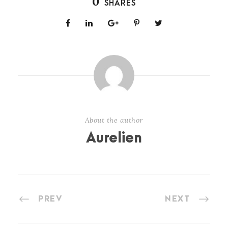
0
SHARES
About the author
Aurelien
PREV
NEXT