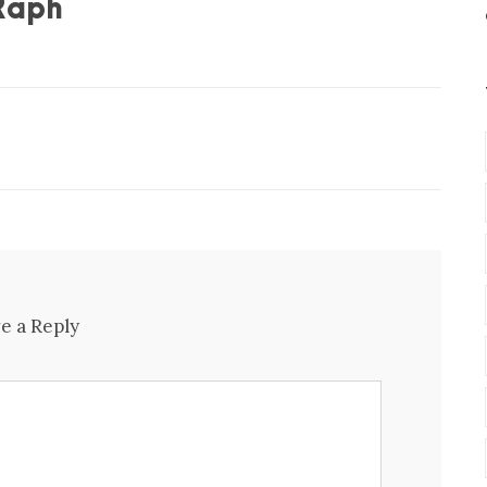
Raph
e a Reply