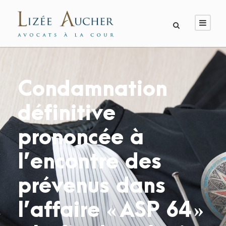
Condamnation
définitive
prononcée à
l’encontre des
prévenus dans
l’affaire « ASP 64 »