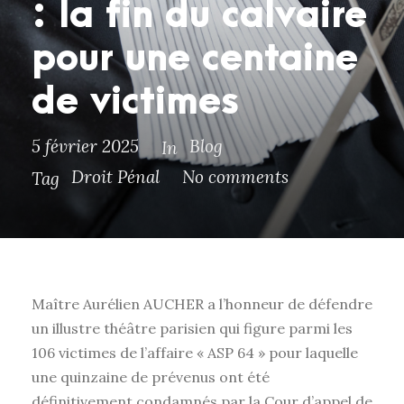
: la fin du calvaire
pour une centaine
de victimes
5 février 2025
Blog
In
Droit Pénal
No comments
Tag
Maître Aurélien AUCHER a l’honneur de défendre
un illustre théâtre parisien qui figure parmi les
106 victimes de l’affaire « ASP 64 » pour laquelle
une quinzaine de prévenus ont été
définitivement condamnés par la Cour d’appel de